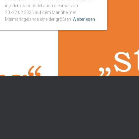
in jedem Jahr findet auch diesmal vom
20.-22.02.2025 auf dem Mannheimer
Maimarktgelände eine der größten
Weiterlesen