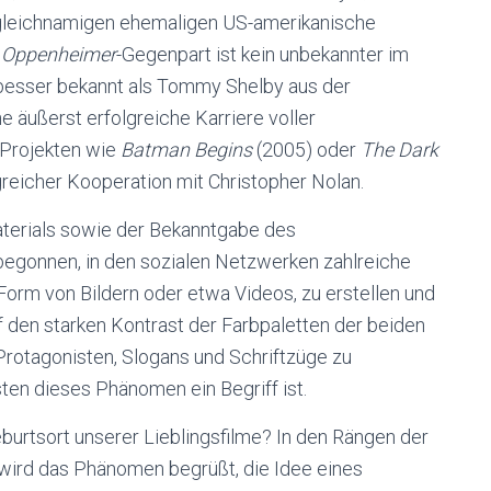
r gleichnamigen ehemaligen US-amerikanische
s
Oppenheimer
-Gegenpart ist kein unbekannter im
 besser bekannt als Tommy Shelby aus der
ine äußerst erfolgreiche Karriere voller
 Projekten wie
Batman Begins
(2005) oder
The Dark
greicher Kooperation mit Christopher Nolan.
aterials sowie der Bekanntgabe des
egonnen, in den sozialen Netzwerken zahlreiche
Form von Bildern oder etwa Videos, zu erstellen und
f den starken Kontrast der Farbpaletten der beiden
Protagonisten, Slogans und Schriftzüge zu
en dieses Phänomen ein Begriff ist.
urtsort unserer Lieblingsfilme? In den Rängen der
wird das Phänomen begrüßt, die Idee eines