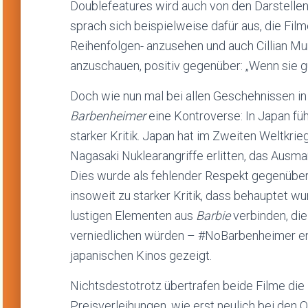
Doublefeatures wird auch von den Darstellen
sprach sich beispielweise dafür aus, die Fil
Reihenfolgen- anzusehen und auch Cillian Mur
anzuschauen, positiv gegenüber: „Wenn sie gut
Doch wie nun mal bei allen Geschehnissen in
Barbenheimer
eine Kontroverse: In Japan f
starker Kritik. Japan hat im Zweiten Weltkri
Nagasaki Nuklearangriffe erlitten, das Ausma
Dies wurde als fehlender Respekt gegenübe
insoweit zu starker Kritik, dass behauptet wu
lustigen Elementen aus
Barbie
verbinden, di
verniedlichen würden – #NoBarbenheimer e
japanischen Kinos gezeigt.
Nichtsdestotrotz übertrafen beide Filme die
Preisverleihungen, wie erst neulich bei den 