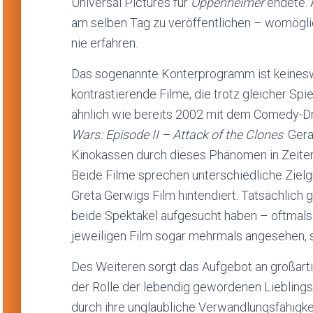
Universal Pictures für
Oppenheimer
endete. 
am selben Tag zu veröffentlichen – womögli
nie erfahren.
Das sogenannte Konterprogramm ist keinesw
kontrastierende Filme, die trotz gleicher S
ähnlich wie bereits 2002 mit dem Comedy-
Wars: Episode II – Attack of the Clones
. Ger
Kinokassen durch dieses Phänomen in Zeiten 
Beide Filme sprechen unterschiedliche Zielg
Greta Gerwigs Film hintendiert. Tatsächlich gi
beide Spektakel aufgesucht haben – oftmals
jeweiligen Film sogar mehrmals angesehen, 
Des Weiteren sorgt das Aufgebot an großart
der Rolle der lebendig gewordenen Liebling
durch ihre unglaubliche Verwandlungsfähigkei