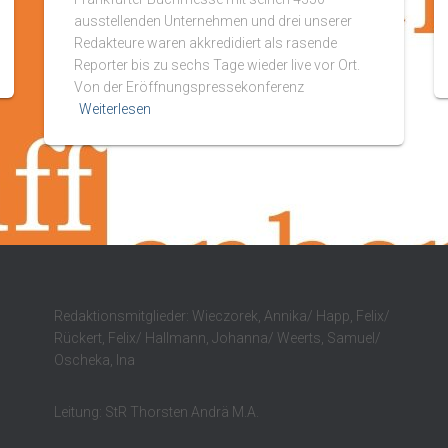
ausstellenden Unternehmen und drei unserer
Redakteure waren akkredidiert als rasende
Reporter bis zu sechs Tage wieder live vor Ort.
Von der Eröffnungspressekonferenz
Weiterlesen
Redaktionsmitglieder: Wieczorek, Annika/ Happ, Felix/
Rückert, Felix/ Hallmann, Johanna/ Weerts, Samuel/
Oscheka, Ina
Leitung: StR Thorsten Andrä M.A.