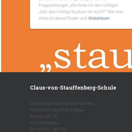
Fragestellungen „Wie finde ich den richtigen
Job/ das richtige Studium für mich?“ Wer eine
Antwort darauf finden und
Weiterlesen
Claus-von-Stauffenberg-Schule
Gymnasiale Oberstufenschule des
Kreises Offenbach in Rodgau
Mainzer Str. 16
63110 Rodgau
Tel. 06106 - 280750