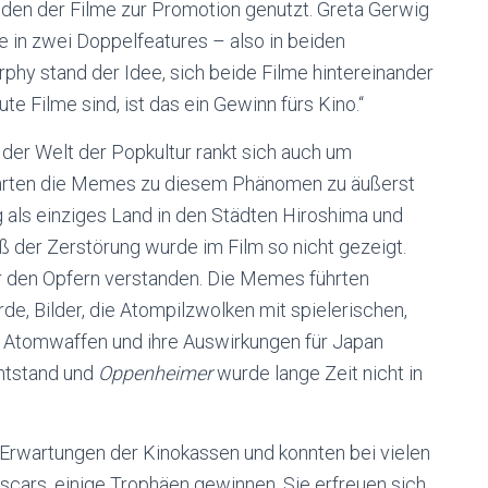
den der Filme zur Promotion genutzt. Greta Gerwig
me in zwei Doppelfeatures – also in beiden
phy stand der Idee, sich beide Filme hintereinander
e Filme sind, ist das ein Gewinn fürs Kino.“
 der Welt der Popkultur rankt sich auch um
ührten die Memes zu diesem Phänomen zu äußerst
eg als einziges Land in den Städten Hiroshima und
ß der Zerstörung wurde im Film so nicht gezeigt.
r den Opfern verstanden. Die Memes führten
rde, Bilder, die Atompilzwolken mit spielerischen,
e Atomwaffen und ihre Auswirkungen für Japan
ntstand und
Oppenheimer
wurde lange Zeit nicht in
 Erwartungen der Kinokassen und konnten bei vielen
Oscars, einige Trophäen gewinnen. Sie erfreuen sich