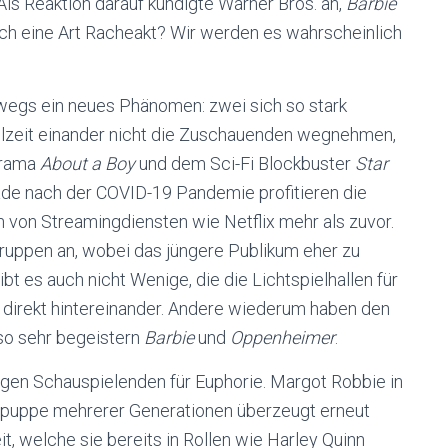
Als Reaktion darauf kündigte Warner Bros. an,
Barbie
ch eine Art Racheakt? Wir werden es wahrscheinlich
egs ein neues Phänomen: zwei sich so stark
pielzeit einander nicht die Zuschauenden wegnehmen,
Drama
About a Boy
und dem Sci-Fi Blockbuster
Star
ade nach der COVID-19 Pandemie profitieren die
von Streamingdiensten wie Netflix mehr als zuvor.
ruppen an, wobei das jüngere Publikum eher zu
bt es auch nicht Wenige, die die Lichtspielhallen für
 direkt hintereinander. Andere wiederum haben den
so sehr begeistern
Barbie
und
Oppenheimer
.
igen Schauspielenden für Euphorie. Margot Robbie in
spuppe mehrerer Generationen überzeugt erneut
t, welche sie bereits in Rollen wie Harley Quinn